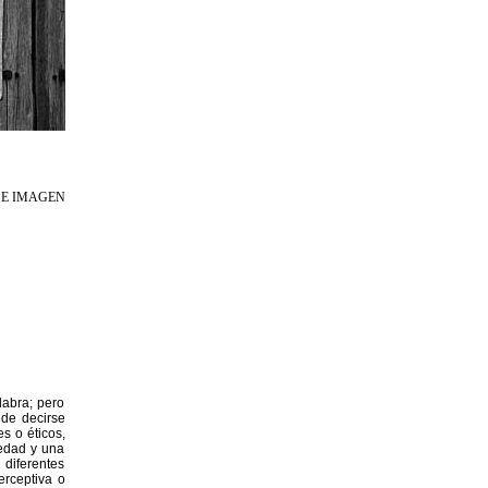
 E IMAGEN
abra; pero
ede decirse
s o éticos,
iedad y una
diferentes
erceptiva o