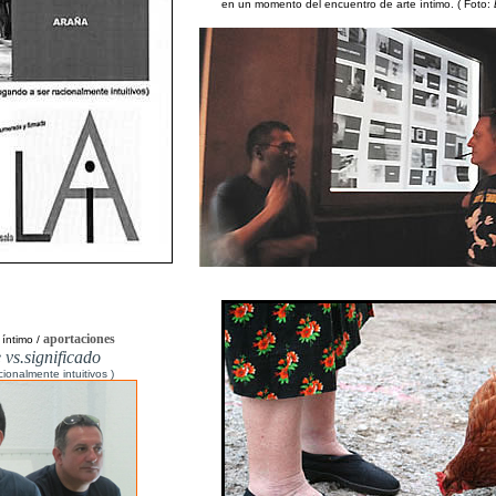
en un momento del encuentro de arte íntimo. ( Foto:
aportaciones
íntimo /
e vs.significado
cionalmente intuitivos )