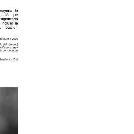
 mayoría de
otación que
ignificado
Incluso la
connotación
dríguez / 2010
io del término)
gnificante muy
mbre un modo de
-Semántica Del