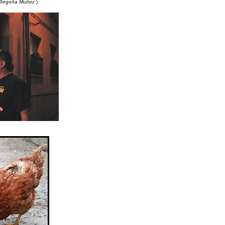
Begoña Muñoz
)