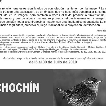
1]
a relación que estos significados de connotación mantienen con la imagen? La
se trata de una explicación, de un énfasis, que no hace más que ampliar la conn
ncluida en la imagen; pero también a veces el texto produce o “inventa” un s
te nuevo y que de alguna manera se proyecta retroactivamente en la imagen. 
ede también llegar a contradecir la imagen con una finalidad compensatoria. La 
unción reguladora, preserva el juego irracional de la proyección-identificación.
Jaime Ro
 perceptiva, connotación cognitiva: queda aún el problema de la connotación ideológica (en el sentido ampl
introduce en la lectura de la imagen razones o valores. Se trata de una connotación fuerte, exige un si
i diríamos sintáctico: todo código es a la vez arbitrario y racional y recurrir a un código es para el ho
de probarse a través de una razón y una libertad.
(Barthes, Roland
- Retórica De La Imagen
)
bliográficas:
nd - El mensaje fotográfico. Barthes, Roland - Lo obvio y lo obtuso. Rorty, Richard -. Roland Barthes 
nstein, Heidegger Y La Reificación Del Lenguaje -Heidegger. El origen de la obra de arte
da: leer lo ilegible Entrevista con Carmen González-Marín, Revista de Occidente, 62-63, 1986, pp. 160-182.
Modalidad expositiva: instalación a través de la ventana /
through the windows
del 6 al 30 de Julio de 2010