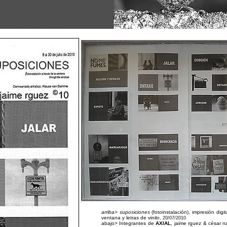
arriba> suposiciones
(fotoinstalación), impresión digit
ventana y letras de vinilo,
20/07/2010
abajo> Integrantes de
AXIAL
, jaime rguez & césar n