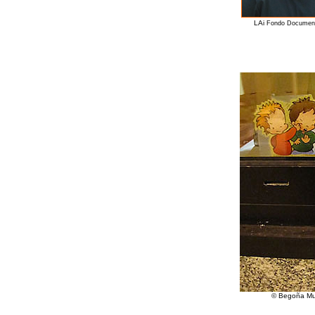
LAi
Fondo Documen
© Begoña Mu