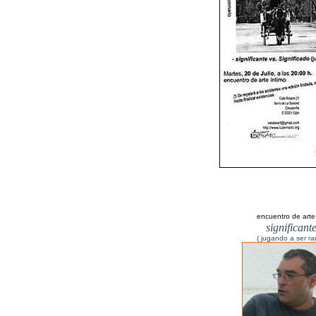
encuentro de arte 
significant
( jugando a ser ra