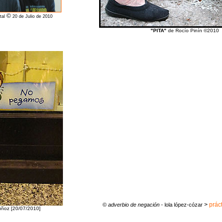
©
tal
20 de Julio de 2010
"PITA"
de Rocío Pinín ©2010
>
prác
©
adverbio de negación
- lola lópez-cózar
ñoz [20/07/2010]