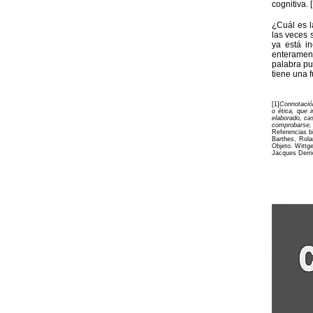
cognitiva. [
¿Cuál es l
las veces 
ya está i
enteramen
palabra pu
tiene una f
[1]
Connotación
o ética, que 
elaborado, cas
comprobarse, 
Referencias bi
Barthes, Rola
Objeto. Wittge
Jacques Derri