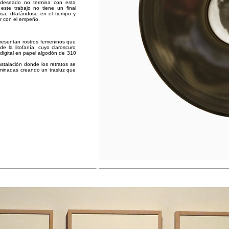
o deseado no termina con esta
 este trabajo no tiene un final
isa, dilatándose en el tiempo y
ar con el empeño.
esentan rostros femeninos que
e la litofanía, cuyo claroscuro
 digital en papel algodón de 310
talación donde los retratos se
luminadas creando un trasluz que