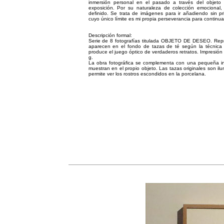
inmersión personal en el pasado a través del objet
exposición. Por su naturaleza de colección emocional,
definido. Se trata de imágenes para ir añadiendo sin pr
cuyo único límite es mi propia perseverancia para continu
Descripción formal:
Serie de 8 fotografías titulada OBJETO DE DESEO. Repr
aparecen en el fondo de tazas de té según la técnica d
produce el juego óptico de verdaderos retratos. Impresión
g.
La obra fotográfica se complementa con una pequeña ins
muestran en el propio objeto. Las tazas originales son i
permite ver los rostros escondidos en la porcelana.