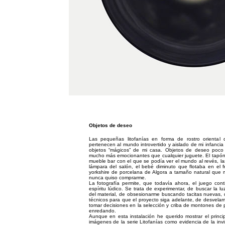
Objetos de deseo
Las pequeñas litofanías en forma de rostro oriental
pertenecen al mundo introvertido y aislado de mi infancia d
objetos “mágicos” de mi casa. Objetos de deseo poco 
mucho más emocionantes que cualquier juguete. El tapón-b
mueble bar con el que se podía ver el mundo al revés, las
lámpara del salón, el bebé diminuto que flotaba en el 
yorkshire de porcelana de Algora a tamaño natural que
nunca quiso comprarme.
La fotografía permite, que todavía ahora, el juego con
espíritu lúdico. Se trata de experimentar, de buscar la 
del material, de obsesionarme buscando tacitas nuevas, 
técnicos para que el proyecto siga adelante, de desvela
tomar decisiones en la selección y criba de montones de p
enredando.
Aunque en esta instalación he querido mostrar el princi
imágenes de la serie Litofanías como evidencia de la invis