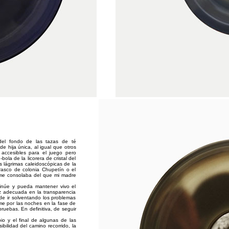
 del fondo de las tazas de té
e hija única, al igual que otros
accesibles para el juego pero
ola de la licorera de cristal del
 lágrimas caleidoscópicas de la
frasco de colonia Chupetín o el
 me consolaba del que mi madre
tinúe y pueda mantener vivo el
luz adecuada en la transparencia
de ir solventando los problemas
rme por las noches en la fase de
ruebas. En definitiva, de seguir
pio y el final de algunas de las
ibilidad del camino recorrido, la